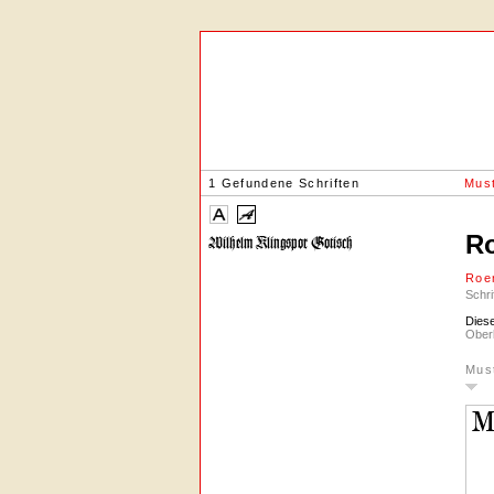
1 Gefundene Schriften
Must
R
Roe
Schri
Diese
Oberl
Mus