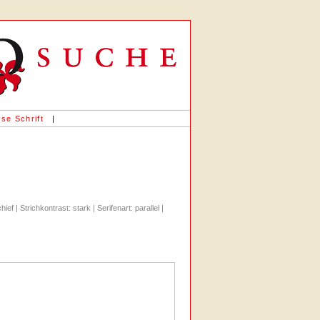
«
se Schrift
|
ef | Strichkontrast: stark | Serifenart: parallel |