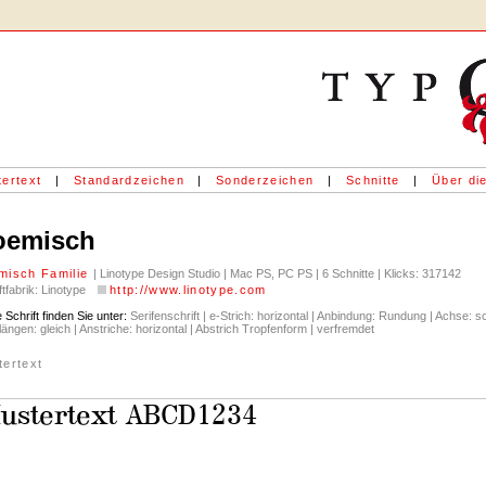
ertext
|
Standardzeichen
|
Sonderzeichen
|
Schnitte
|
Über die
oemisch
misch Familie
| Linotype Design Studio | Mac PS, PC PS | 6 Schnitte | Klicks: 317142
ftfabrik: Linotype
http://www.linotype.com
 Schrift finden Sie unter:
Serifenschrift | e-Strich: horizontal | Anbindung: Rundung | Achse: schi
ängen: gleich | Anstriche: horizontal | Abstrich Tropfenform | verfremdet
tertext