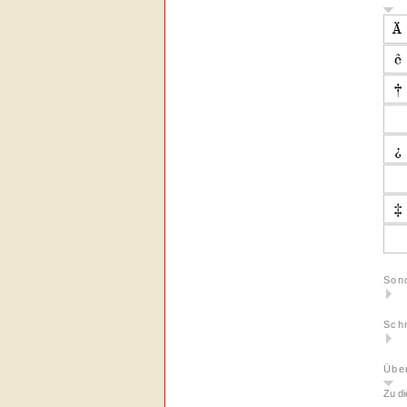
Son
Schn
Über
Zu di