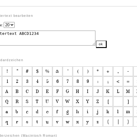
ertext bearbeiten
e:
ok
ndardzeichen
derzeichen (Macintosh Roman)