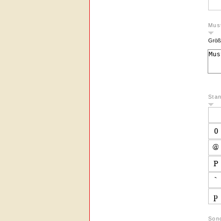
Must
Größ
Sta
Son