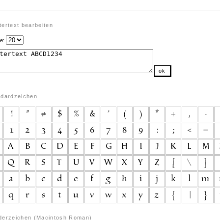
ertext bearbeiten
e:
ok
ndardzeichen
derzeichen (Macintosh Roman)