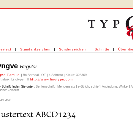
ertext
|
Standardzeichen
|
Sonderzeichen
|
Schnitte
|
Über die
yngve
Regular
gve Familie
| Bo Berndal | OT | 4 Schnitte | Klicks: 325369
ftfabrik: Linotype
http://www.linotype.com
 Schrift finden Sie unter:
Serifenschrift | Mengensatz | e-Strich: schief | Anbindung: Winkel | Ac
iche: keilform
tertext