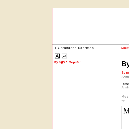
1 Gefundene Schriften
Must
B
Byngve
Regular
Byn
Schri
Diese
Anstr
Mus