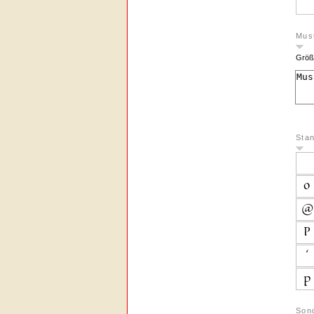
Must
Größ
Sta
Son