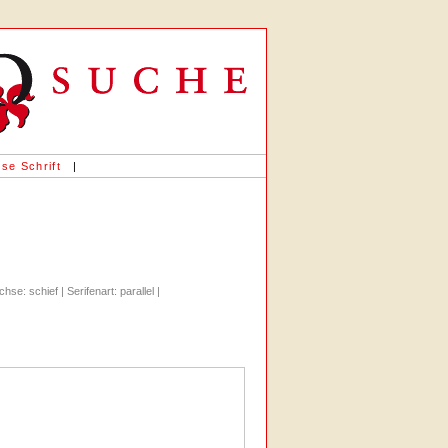
se Schrift
|
hse: schief | Serifenart: parallel |