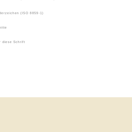
derzeichen (ISO 8859-1)
itte
 diese Schrift