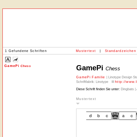
1 Gefundene Schriften
Mustertext
|
Standardzeichen
GamePi
GamePi
Chess
Chess
GamePi Familie
| Linotype Design Stu
Schriftfabrik: Linotype
http://www.
Diese Schrift finden Sie unter:
Dingbats | 
Mustertext