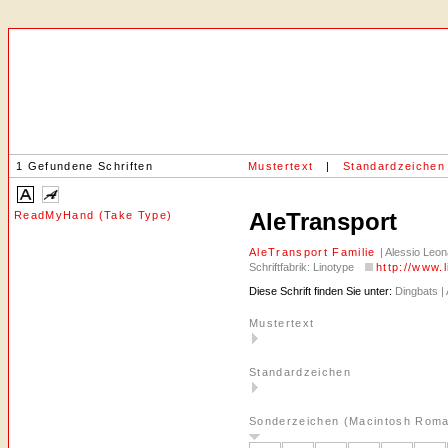
1 Gefundene Schriften
Mustertext
|
Standardzeichen
AleTransport
ReadMyHand (Take Type)
AleTransport Familie
| Alessio Leon
Schriftfabrik: Linotype
http://www.
Diese Schrift finden Sie unter:
Dingbats |
Mustertext
Standardzeichen
Sonderzeichen (Macintosh Rom