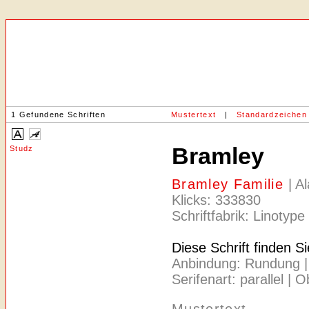
1 Gefundene Schriften
Mustertext
|
Standardzeichen
Bramley
Studz
Bramley Familie
| A
Klicks: 333830
Schriftfabrik: Linotype
Diese Schrift finden S
Anbindung: Rundung | A
Serifenart: parallel | 