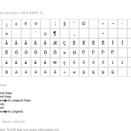
derzeichen (ISO 8859-1)
itte
end Haar
end Haar
w�rts Liegend Haar
hend
end
w�rts Liegend
 diese Schrift
eser Schrift liegt uns keine Information vor.