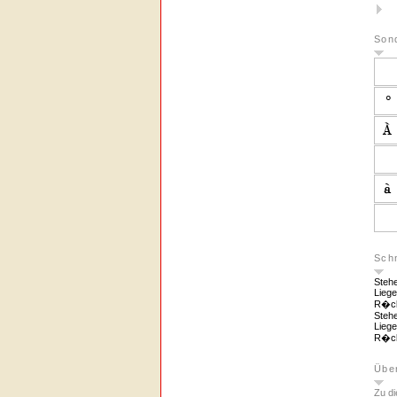
Son
Schn
Steh
Lieg
R�ck
Ste
Lieg
R�ck
Über
Zu di