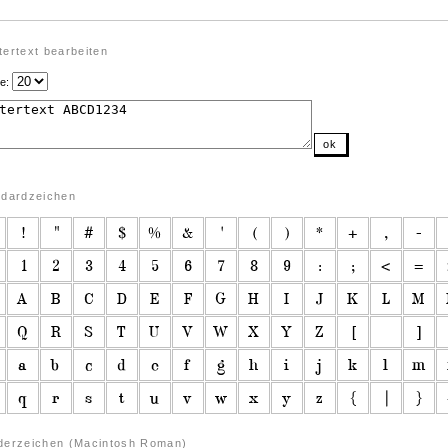
ertext bearbeiten
e:
ok
ndardzeichen
derzeichen (Macintosh Roman)