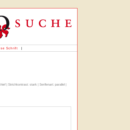
«
se Schrift
|
ef | Strichkontrast: stark | Serifenart: parallel |