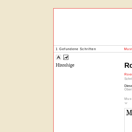
1 Gefundene Schriften
Must
R
Roe
Schri
Diese
Oberl
Mus