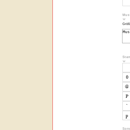
Must
Größ
Sta
Son