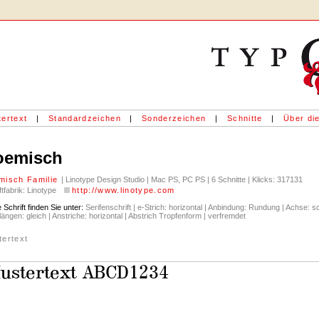
ertext
|
Standardzeichen
|
Sonderzeichen
|
Schnitte
|
Über die
oemisch
misch Familie
| Linotype Design Studio | Mac PS, PC PS | 6 Schnitte | Klicks: 317131
ftfabrik: Linotype
http://www.linotype.com
 Schrift finden Sie unter:
Serifenschrift | e-Strich: horizontal | Anbindung: Rundung | Achse: schi
ängen: gleich | Anstriche: horizontal | Abstrich Tropfenform | verfremdet
tertext