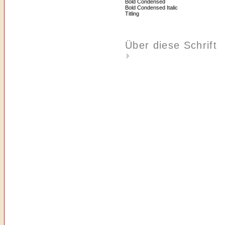
Bold Condensed
Bold Condensed Italic
Titling
Über diese Schrift