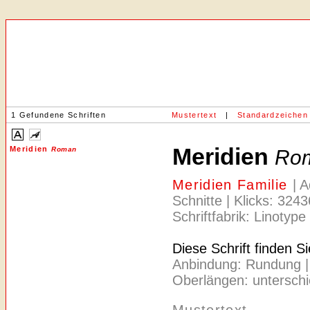
1 Gefundene Schriften
Mustertext
|
Standardzeichen
Meridien
Meridien
Roman
Ro
Meridien Familie
| 
Schnitte | Klicks: 324
Schriftfabrik: Linotype
Diese Schrift finden S
Anbindung: Rundung | Ac
Oberlängen: unterschie