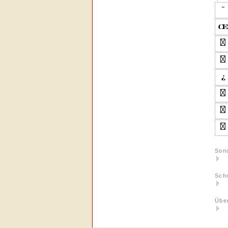
Son
Schn
Über