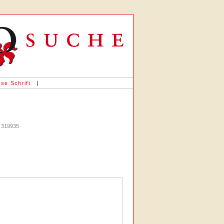
«
se Schrift
|
: 319935