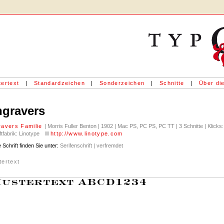
ertext
|
Standardzeichen
|
Sonderzeichen
|
Schnitte
|
Über die
gravers
ravers Familie
| Morris Fuller Benton | 1902 | Mac PS, PC PS, PC TT | 3 Schnitte | Klicks
ftfabrik: Linotype
http://www.linotype.com
 Schrift finden Sie unter:
Serifenschrift | verfremdet
tertext