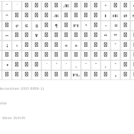
derzeichen (ISO 8859-1)
itte
 diese Schrift