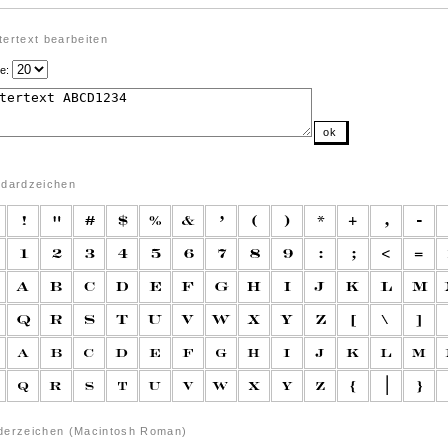
ertext bearbeiten
e:
ok
ndardzeichen
derzeichen (Macintosh Roman)