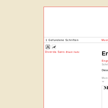
1 Gefundene Schriften
Must
En
Diverda Sans
Black Italic
Eng
Schri
Diese
Mus