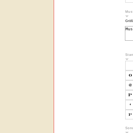
Must
Größ
Sta
Son