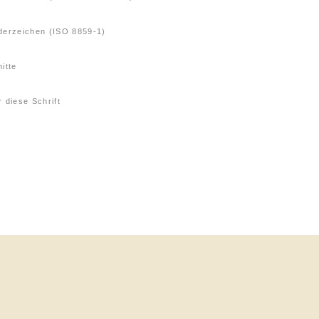
derzeichen (ISO 8859-1)
itte
 diese Schrift