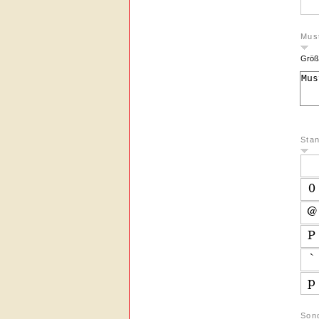
Must
Größ
Sta
Son