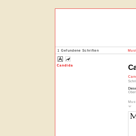
1 Gefundene Schriften
Must
C
Candida
Can
Schri
Diese
Oberl
Mus