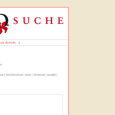
se Schrift
|
24
al | Strichkontrast: stark | Serifenart: parallel |