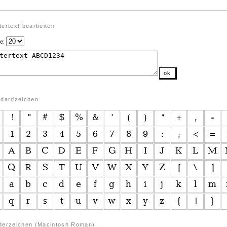
ertext bearbeiten
e:
ok
ndardzeichen
derzeichen (Macintosh Roman)