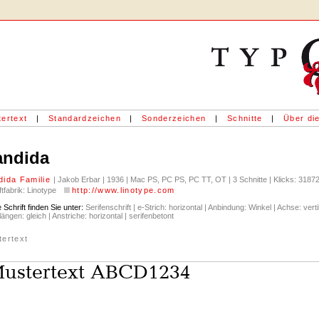
ertext
|
Standardzeichen
|
Sonderzeichen
|
Schnitte
|
Über die
andida
dida Familie
| Jakob Erbar | 1936 | Mac PS, PC PS, PC TT, OT | 3 Schnitte | Klicks: 3187
ftfabrik: Linotype
http://www.linotype.com
 Schrift finden Sie unter:
Serifenschrift | e-Strich: horizontal | Anbindung: Winkel | Achse: vertik
ängen: gleich | Anstriche: horizontal | serifenbetont
tertext