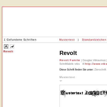
1 Gefundene Schriften
Mustertext
|
Standardzeichen
Revolt
Revolt
Revolt Familie
| Douglas Vitkauskas |
Schriftfabrik: vtks
http://www.vtk
Diese Schrift finden Sie unter:
Zierschrift
Mustertext