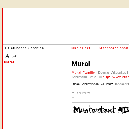
1 Gefundene Schriften
Mustertext
|
Standardzeichen
Mural
Mural
Mural Familie
| Douglas Vitkauskas | 
Schriftfabrik: vtks
http://www.vtk
Diese Schrift finden Sie unter:
Handschrift
Mustertext