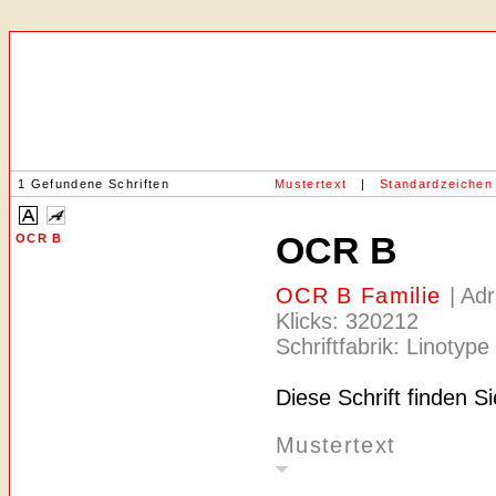
1 Gefundene Schriften
Mustertext
|
Standardzeichen
OCR B
OCR B
OCR B Familie
| Ad
Klicks: 320212
Schriftfabrik: Linotype
Diese Schrift finden S
Mustertext