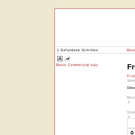
1 Gefundene Schriften
Must
Fr
Basic Commercial
Italic
Frut
Schri
Diese
Mus
Sta