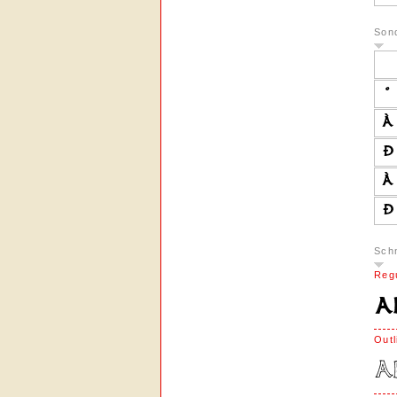
Son
Schn
Reg
Outl