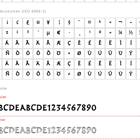
derzeichen (ISO 8859-1)
itte
ular
ine