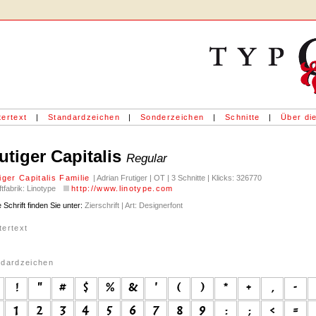
ertext
|
Standardzeichen
|
Sonderzeichen
|
Schnitte
|
Über die
utiger Capitalis
Regular
iger Capitalis Familie
| Adrian Frutiger | OT | 3 Schnitte | Klicks: 326770
ftfabrik: Linotype
http://www.linotype.com
 Schrift finden Sie unter:
Zierschrift | Art: Designerfont
tertext
ndardzeichen