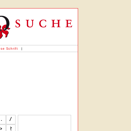
se Schrift
|