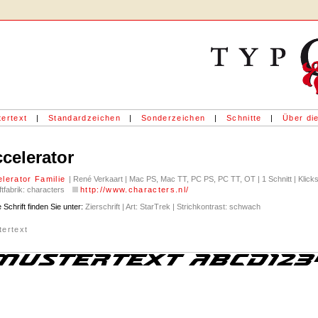
ertext
|
Standardzeichen
|
Sonderzeichen
|
Schnitte
|
Über die
celerator
lerator Familie
| René Verkaart | Mac PS, Mac TT, PC PS, PC TT, OT | 1 Schnitt | Klick
ftfabrik: characters
http://www.characters.nl/
 Schrift finden Sie unter:
Zierschrift | Art: StarTrek | Strichkontrast: schwach
tertext