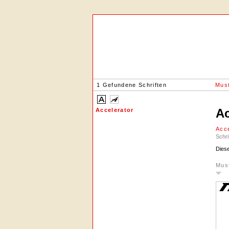
1 Gefundene Schriften
Must
Ac
Accelerator
Acce
Schri
Diese
Mus