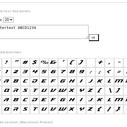
ertext bearbeiten
e:
ok
ndardzeichen
derzeichen (Macintosh Roman)