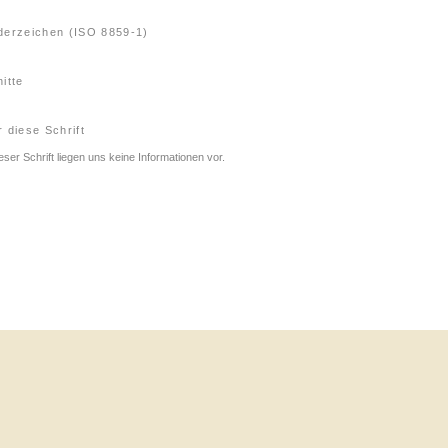
derzeichen (ISO 8859-1)
itte
 diese Schrift
eser Schrift liegen uns keine Informationen vor.