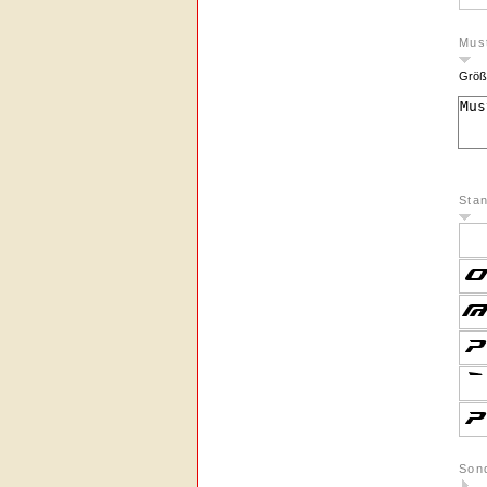
Must
Größ
Sta
Son