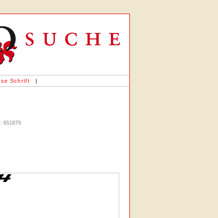
«
se Schrift
|
s: 651879