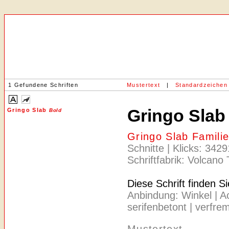
1 Gefundene Schriften
Mustertext
|
Standardzeichen
Gringo Sla
Gringo Slab
Bold
Gringo Slab Famili
Schnitte | Klicks: 342
Schriftfabrik: Volcano
Diese Schrift finden S
Anbindung: Winkel | Ach
serifenbetont | verfre