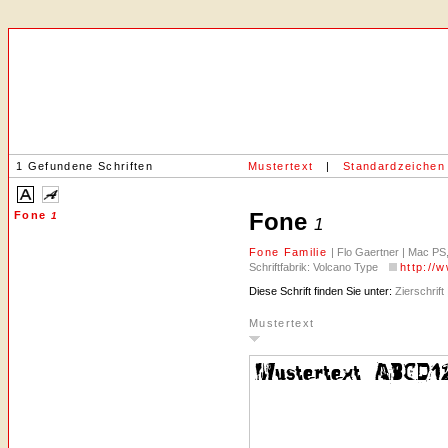
1 Gefundene Schriften
Mustertext
|
Standardzeichen
Fone
Fone
1
1
Fone Familie
| Flo Gaertner | Mac PS
Schriftfabrik: Volcano Type
http://
Diese Schrift finden Sie unter:
Zierschrift 
Mustertext